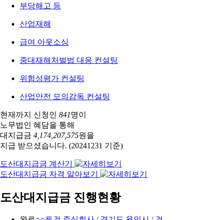
부당해고 등
산업재해
급여 아웃소싱
중대재해처벌법 대응 컨설팅
위험성평가 컨설팅
산업안전 모의감독 컨설팅
현재까지 신청인
841
명이
노무법인 혜담을 통해
대지급금
4,174,207,575
원을
지급 받으셨습니다.
(20241231 기준)
도산대지급금 계산기
도산대지급금 자격 알아보기
도산대지급금 진행현황
완료
○○토건 주식회사 / 경기도 용인시 / 건…